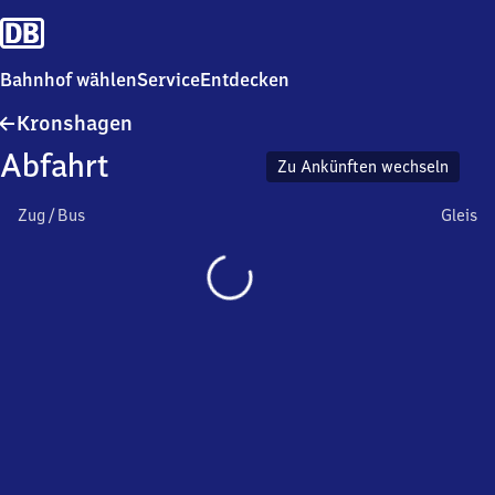
Bahnhof wählen
Service
Entdecken
Kronshagen
Kronshagen
Abfahrt
Zu Ankünften wechseln
Zug / Bus
Gleis
Wird
geladen…