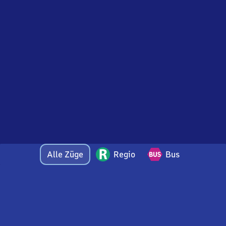
Alle Züge
Regio
Bus
Bei Fragen oder Feedback zu dieser Abfahrtstafel
wenden Sie sich gerne per E-Mail an