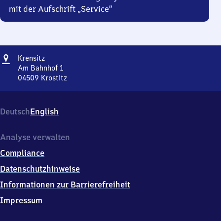
mit der Aufschrift „Service“
Adresse
Krensitz
Krensitz
Am Bahnhof 1
04509
Krostitz
Krensitz,
Am
Bahnhof
Deutsch
English
1,
0
4
Analyse verwalten
5
Compliance
0
9
Datenschutzhinweise
Krostitz
Informationen zur Barrierefreiheit
Impressum