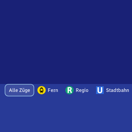
Alle Züge
Fern
Regio
Stadtbahn
Bei Fragen oder Feedback zu dieser Abfahrtstafel
wenden Sie sich gerne per E-Mail an