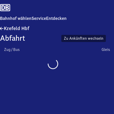
Bahnhof wählen
Service
Entdecken
Krefeld
Krefeld Hbf
Hauptbahnhof
Abfahrt
Zu Ankünften wechseln
Zug / Bus
Gleis
Wird
geladen…