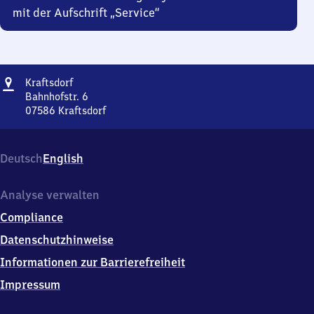
mit der Aufschrift „Service“
Adresse
Kraftsdorf
Kraftsdorf
Bahnhofstr. 6
07586
Kraftsdorf
Kraftsdorf,
Bahnhofstr.
6,
Deutsch
English
0
7
5
Analyse verwalten
8
Compliance
6
Kraftsdorf
Datenschutzhinweise
Informationen zur Barrierefreiheit
Impressum