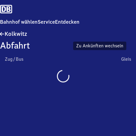
Bahnhof wählen
Service
Entdecken
Kolkwitz
Kolkwitz
Abfahrt
Zu Ankünften wechseln
Zug / Bus
Gleis
Wird
geladen…