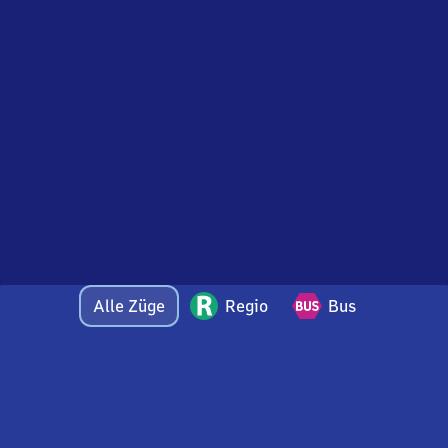
Alle Züge
Regio
Bus
Bei Fragen oder Feedback zu dieser Abfahrtstafel
wenden Sie sich gerne per E-Mail an