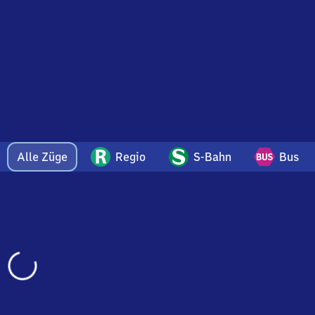
Alle Züge
Regio
S-Bahn
Bus
Wird
geladen…