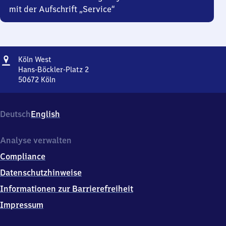
mit der Aufschrift „Service“
Adresse
Köln
Köln West
West
Hans-Böckler-Platz 2
50672
Köln
Köln
West,
Hans-
Deutsch
English
Böckler-
Platz
2,
Analyse verwalten
5
Compliance
0
6
Datenschutzhinweise
7
Informationen zur Barrierefreiheit
2
Köln
Impressum