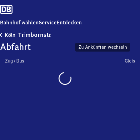
Bahnhof wählen
Service
Entdecken
Köln
Trimbornstr
Köln
Trimbornstr
Abfahrt
Zu Ankünften wechseln
Zug / Bus
Gleis
Wird
geladen…