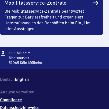
Mobilitätsservice-Zentrale
Die Mobilitätsservice-Zentrale beantwortet
Fragen zur Barrierefreiheit und organisiert
Unterstützung an den Bahnhöfen beim Ein-, Um-
oder Aussteigen
Adresse
Köln-
Mülheim
Köln
Mülheim
Montanusstr.
51065
Köln-Mülheim
Köln-
Mülheim,
Montanusstr.,
Deutsch
English
5
1
0
Analyse verwalten
6
Compliance
5
Köln-
Datenschutzhinweise