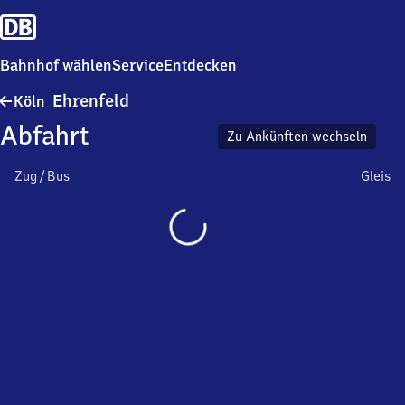
Bahnhof wählen
Service
Entdecken
Köln-
Ehrenfeld
Köln
Ehrenfeld
Abfahrt
Zu Ankünften wechseln
Zug / Bus
Gleis
Wird
geladen…