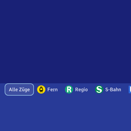
Alle Züge
Fern
Regio
S-Bahn
Bei Fragen oder Feedback zu dieser Abfahrtstafel
wenden Sie sich gerne per E-Mail an