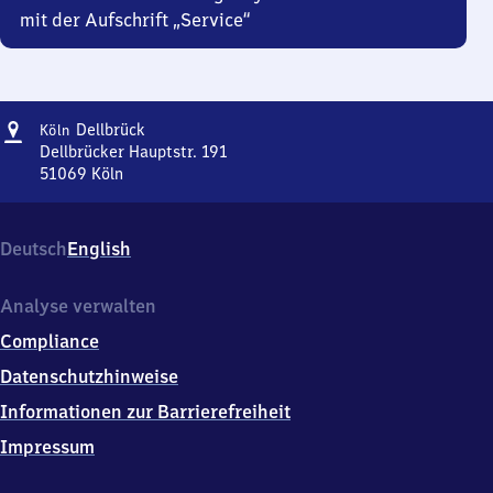
mit der Aufschrift „Service“
Adresse
Köln-
Dellbrück
Köln
Dellbrück
Dellbrücker Hauptstr. 191
51069
Köln
Köln-
Dellbrück,
Dellbrücker
Deutsch
English
Hauptstr.
191,
5
Analyse verwalten
1
Compliance
0
6
Datenschutzhinweise
9
Informationen zur Barrierefreiheit
Köln
Impressum