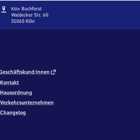
Adresse
Köln-
Buchforst
Köln
Buchforst
Waldecker Str. 60
51065
Köln
Köln-
Buchforst,
Waldecker
Str.
60,
5
1
0
externer
Geschäftskund:innen
6
Link
Kontakt
5
Köln
Hausordnung
Verkehrsunternehmen
Changelog