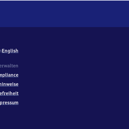
h
English
erwalten
mpliance
hinweise
efreiheit
pressum