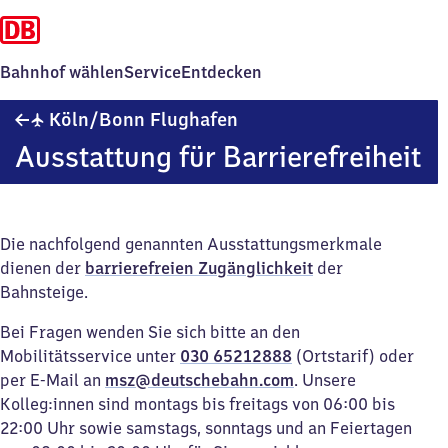
Bahnhof wählen
Service
Entdecken
Köln/​
✈
Köln/​Bonn Flughafen
Bonn
Ausstattung für Barrierefreiheit
Flughafen
Die nachfolgend genannten Ausstattungsmerkmale
dienen der
barrierefreien Zugänglichkeit
der
Bahnsteige.
Bei Fragen wenden Sie sich bitte an den
Mobilitätsservice unter
030 65212888
(Ortstarif) oder
per E-Mail an
msz@deutschebahn.com
. Unsere
Kolleg:innen sind montags bis freitags von 06:00 bis
22:00 Uhr sowie samstags, sonntags und an Feiertagen