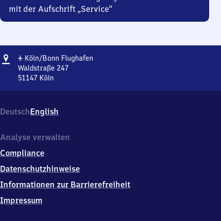
mit der Aufschrift „Service“
Adresse
Köln/​
✈
Köln/​Bonn Flughafen
Bonn
Waldstraße 247
Flughafen
51147
Köln
Köln/​
Bonn
Flughafen,
Deutsch
English
Waldstraße
247,
5
Analyse verwalten
1
Compliance
1
4
Datenschutzhinweise
7
Informationen zur Barrierefreiheit
Köln
Impressum