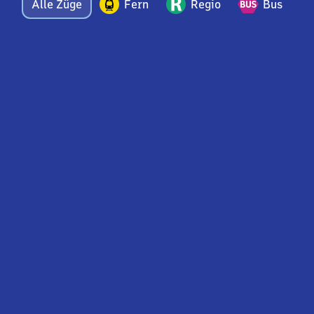
Alle Züge
Fern
Regio
Bus
Bei Fragen oder Feedback zu dieser Abfahrtstafel
wenden Sie sich gerne per E-Mail an
feedback@bahnhof.de
an unser Bahnhofsteam.
Nutzungsbedingungen Web-Bahnhofstafel
Nach oben