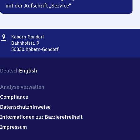
mit der Aufschrift „Service“
Adresse
Kobern-
Kobern-Gondorf
Gondorf
Bahnhofstr. 9
56330
Kobern-Gondorf
Kobern-
Gondorf,
Bahnhofstr.
Deutsch
English
9,
5
6
Analyse verwalten
3
Compliance
3
0
Datenschutzhinweise
Kobern-
Informationen zur Barrierefreiheit
Gondorf
Impressum