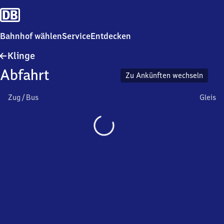
Bahnhof wählen
Service
Entdecken
Klinge
Klinge
Abfahrt
Zu Ankünften wechseln
Zug / Bus
Gleis
Wird
geladen…