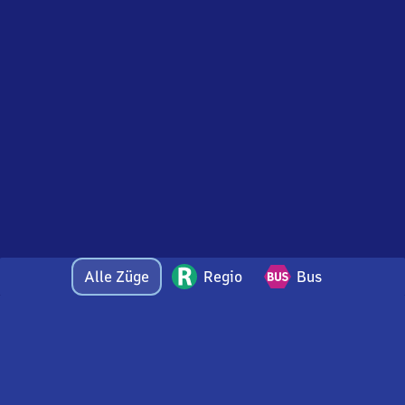
Alle Züge
Regio
Bus
Bei Fragen oder Feedback zu dieser Abfahrtstafel
wenden Sie sich gerne per E-Mail an