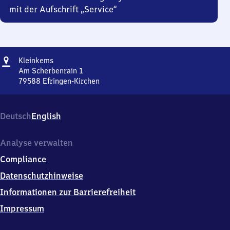
mit der Aufschrift „Service“
Adresse
Kleinkems
Kleinkems
Am Scherbenrain 1
79588
Efringen-Kirchen
Kleinkems,
Am
Scherbenrain
Deutsch
English
1,
7
9
Analyse verwalten
5
Compliance
8
8
Datenschutzhinweise
Efringen-
Informationen zur Barrierefreiheit
Kirchen
Impressum