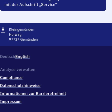
mit der Aufschrift „Service“
Adresse
Kleingemünden
Kleingemünden
Hofweg
97737
Gemünden
Kleingemünden,
Hofweg,
9
Deutsch
English
7
7
3
Analyse verwalten
7
Compliance
Gemünden
Datenschutzhinweise
Informationen zur Barrierefreiheit
Impressum