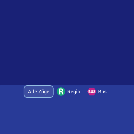
Alle Züge
Regio
Bus
Bei Fragen oder Feedback zu dieser Abfahrtstafel
wenden Sie sich gerne per E-Mail an