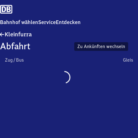
Bahnhof wählen
Service
Entdecken
Kleinfurra
Kleinfurra
Abfahrt
Zu Ankünften wechseln
Zug / Bus
Gleis
Wird
geladen…