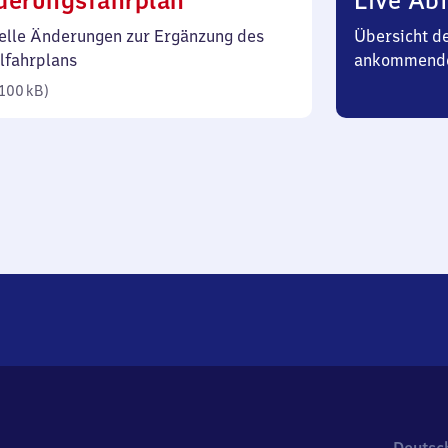
derungsfahrplan
Live Abf
100
elle Änderungen zur Ergänzung des
Übersicht d
Kilobyte)
lfahrplans
ankommende
100 kB
)