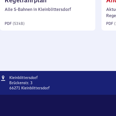
Regelfahrplan
Än
53
Alle S-Bahnen in Kleinblittersdorf
Aktu
Kilobyte)
Rege
PDF
(
53 kB
)
PDF
(
Adresse
Kleinblittersdorf
Kleinblittersdorf
Brückenstr. 3
66271
Kleinblittersdorf
Kleinblittersdorf,
Brückenstr.
3,
6
6