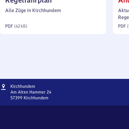
Regelfahrplan
Än
42
Alle Züge in Kirchhundem
Aktu
Kilobyte)
Rege
PDF
(
42 kB
)
PDF
(
Adresse
Kirchhundem
Kirchhundem
Am Alten Hammer 24
57399
Kirchhundem
Kirchhundem,
Am
Alten
Hammer
24,