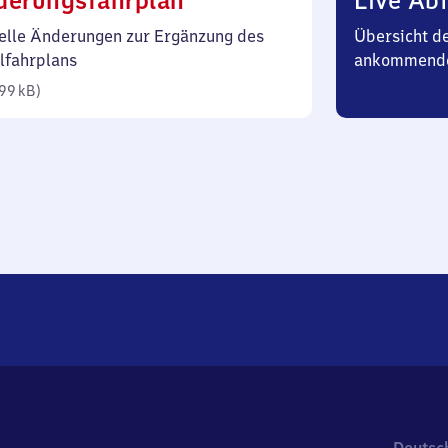
derungsfahrplan
Live Abf
99
elle Änderungen zur Ergänzung des
Übersicht d
Kilobyte)
lfahrplans
ankommend
99 kB
)