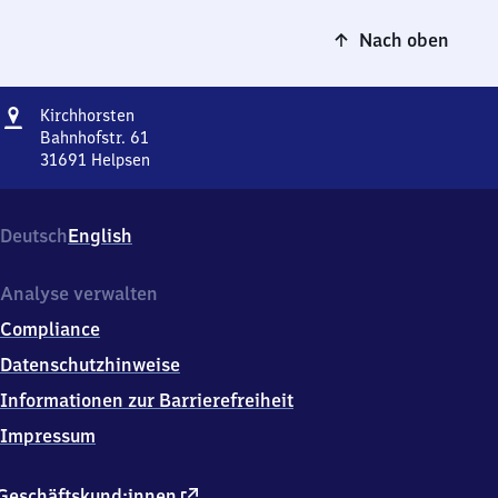
Nach oben
Adresse
Kirchhorsten
Kirchhorsten
Bahnhofstr. 61
31691
Helpsen
Kirchhorsten,
Bahnhofstr.
61,
Deutsch
English
3
1
6
Analyse verwalten
9
Compliance
1
Helpsen
Datenschutzhinweise
Informationen zur Barrierefreiheit
Impressum
externer
Geschäftskund:innen