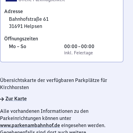
Adresse
Bahnhofstraße 61
31691
Helpsen
Bahnhofstraße
Öffnungszeiten
61,
Montag
,
Von
Mo
–
So
00:00
–
00:00
3
bis
inkl. Feiertage
0
inkl. Feiertage
1
Sonntag
Uhr
6
bis
9
0
1
Übersichtskarte der verfügbaren Parkplätze für
Uhr
Helpsen
Kirchhorsten
Zur Karte
Alle vorhandenen Informationen zu den
Parkeinrichtungen können unter
www.parkenambahnhof.de
eingesehen werden.
Gegebenenfalls sind dort auch weitere