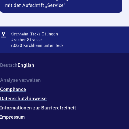
mit der Aufschrift „Service“
Adresse
Kirchheim
Ötlingen
Kirchheim (Teck)
(Teck)-
Uracher Strasse
Ötlingen
73230
Kirchheim unter Teck
Kirchheim
(Teck)-
Ötlingen,
Deutsch
English
Uracher
Strasse,
7
Analyse verwalten
3
Compliance
2
3
Datenschutzhinweise
0
Informationen zur Barrierefreiheit
Kirchheim
unter
Impressum
Teck