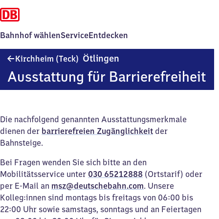
Bahnhof wählen
Service
Entdecken
Kirchheim
Ötlingen
Kirchheim (Teck)
(Teck)-
Ausstattung für Barrierefreiheit
Ötlingen
Die nachfolgend genannten Ausstattungsmerkmale
dienen der
barrierefreien Zugänglichkeit
der
Bahnsteige.
Bei Fragen wenden Sie sich bitte an den
Mobilitätsservice unter
030 65212888
(Ortstarif) oder
per E-Mail an
msz@deutschebahn.com
. Unsere
Kolleg:innen sind montags bis freitags von 06:00 bis
22:00 Uhr sowie samstags, sonntags und an Feiertagen