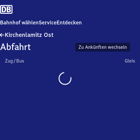
Bahnhof wählen
Service
Entdecken
Kirchenlamitz
Kirchenlamitz Ost
Ost
Abfahrt
Zu Ankünften wechseln
Zug / Bus
Gleis
Wird
geladen…