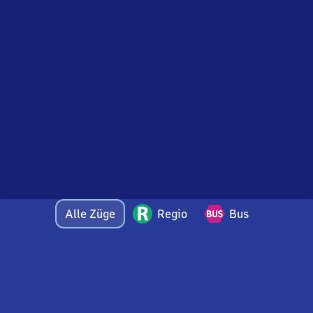
Alle Züge
Regio
Bus
Bei Fragen oder Feedback zu dieser Abfahrtstafel
wenden Sie sich gerne per E-Mail an