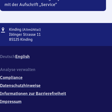
mit der Aufschrift „Service“
Adresse
Kinding
Kinding
(Altmühltal)
(Altmühltal)
Iblinger Strasse 11
85125
Kinding
Kinding
(Altmühltal),
Iblinger
Deutsch
English
Strasse
11,
8
Analyse verwalten
5
Compliance
1
2
Datenschutzhinweise
5
Informationen zur Barrierefreiheit
Kinding
Impressum