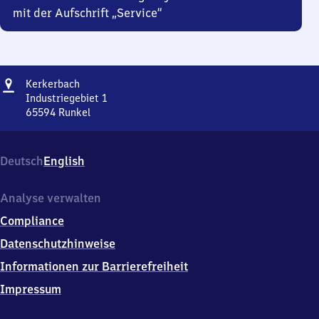
mit der Aufschrift „Service“
Adresse
Kerkerbach
Kerkerbach
Industriegebiet 1
65594
Runkel
Kerkerbach,
Industriegebiet
1,
Deutsch
English
6
5
5
Analyse verwalten
9
Compliance
4
Runkel
Datenschutzhinweise
Informationen zur Barrierefreiheit
Impressum