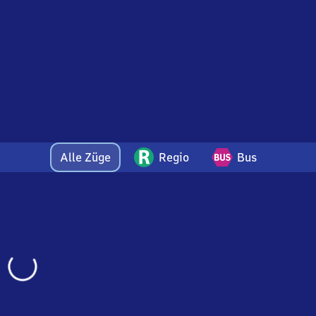
Alle Züge
Regio
Bus
Wird
geladen…