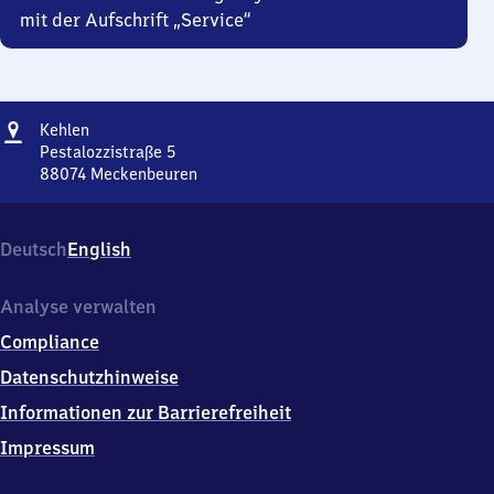
mit der Aufschrift „Service“
Adresse
Kehlen
Kehlen
Pestalozzistraße 5
88074
Meckenbeuren
Kehlen,
Pestalozzistraße
5,
Deutsch
English
8
8
0
Analyse verwalten
7
Compliance
4
Meckenbeuren
Datenschutzhinweise
Informationen zur Barrierefreiheit
Impressum