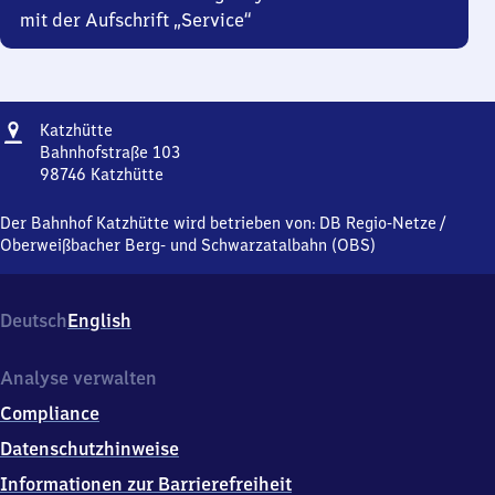
mit der Aufschrift „Service“
Adresse
Katzhütte
Katzhütte
Bahnhofstraße 103
98746
Katzhütte
Katzhütte,
Bahnhofstraße
Der Bahnhof Katzhütte wird betrieben von:
DB Regio-Netze
/
103,
Oberweißbacher Berg- und Schwarzatalbahn (OBS)
9
8
7
Deutsch
English
4
6
Katzhütte
Analyse verwalten
Compliance
Datenschutzhinweise
Informationen zur Barrierefreiheit