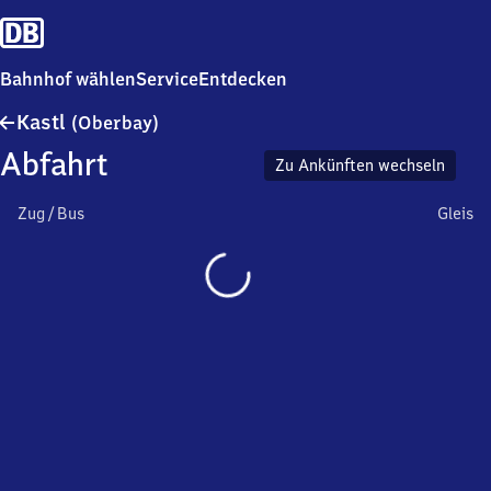
Bahnhof wählen
Service
Entdecken
Kastl
Kastl
(Oberbay)
(Oberbayern)
Abfahrt
Zu Ankünften wechseln
Zug / Bus
Gleis
Wird
geladen…