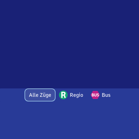
Alle Züge
Regio
Bus
Bei Fragen oder Feedback zu dieser Abfahrtstafel
wenden Sie sich gerne per E-Mail an