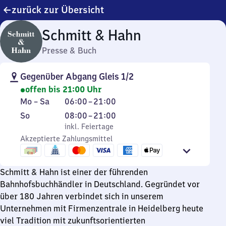
zurück zur Übersicht
Schmitt & Hahn
Presse & Buch
Gegenüber Abgang Gleis 1/2
offen bis 21:00 Uhr
Montag
Von
Mo
–
Sa
06:00
–
21:00
bis
6
Sonntag
,
Von
So
08:00
–
21:00
Samstag
Uhr
inkl. Feiertage
8
inkl. Feiertage
bis
Akzeptierte Zahlungsmittel
Uhr
21
bis
Uhr
21
Schmitt & Hahn ist einer der führenden
Uhr
Bahnhofsbuchhändler in Deutschland. Gegründet vor
über 180 Jahren verbindet sich in unserem
Unternehmen mit Firmenzentrale in Heidelberg heute
viel Tradition mit zukunftsorientierten