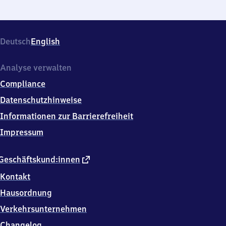
Deutsch
English
Analyse verwalten
Compliance
Datenschutzhinweise
Informationen zur Barrierefreiheit
Impressum
externer
Geschäftskund:innen
Link
Kontakt
Hausordnung
Verkehrsunternehmen
Changelog