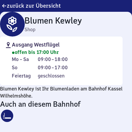
zurück zur Übersicht
Blumen Kewley
Shop
Ausgang Westflügel
offen bis 17:00 Uhr
Montag
Von
Mo
–
Sa
09:00
–
18:00
bis
9
Sonntag
Von
So
09:00
–
17:00
Samstag
Uhr
9
Feiertag
Feiertag
geschlossen
bis
Uhr
18
bis
Blumen Kewley ist Ihr Blumenladen am Bahnhof Kassel
Uhr
17
Wilhelmshöhe.
Auch an diesem Bahnhof
Uhr