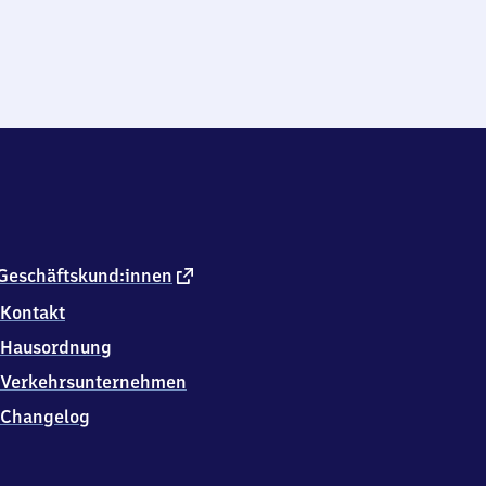
externer
Geschäftskund:innen
Link
Kontakt
Hausordnung
Verkehrsunternehmen
Changelog