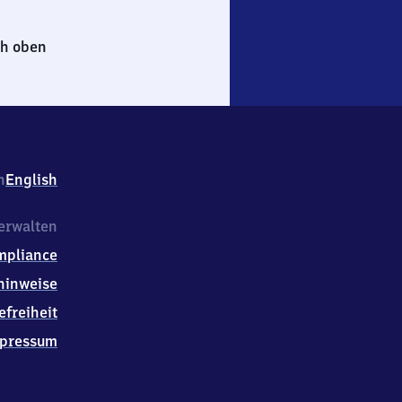
h oben
h
English
erwalten
mpliance
hinweise
efreiheit
pressum