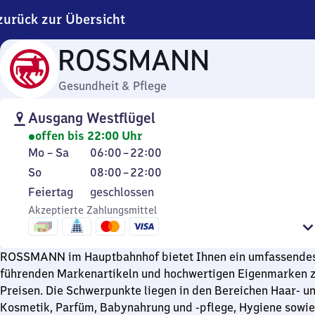
zurück zur Übersicht
ROSSMANN
Gesundheit & Pflege
Ausgang Westflügel
offen bis 22:00 Uhr
Montag
Von
Mo
–
Sa
06:00
–
22:00
bis
6
Sonntag
Von
So
08:00
–
22:00
Samstag
Uhr
8
Feiertag
Feiertag
geschlossen
bis
Uhr
Akzeptierte Zahlungsmittel
22
bis
Uhr
22
Uhr
ROSSMANN im Hauptbahnhof bietet Ihnen ein umfassendes
führenden Markenartikeln und hochwertigen Eigenmarken z
Preisen. Die Schwerpunkte liegen in den Bereichen Haar- u
Kosmetik, Parfüm, Babynahrung und -pflege, Hygiene sowie