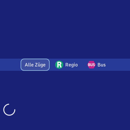
Alle Züge
Regio
Bus
Wird
geladen…