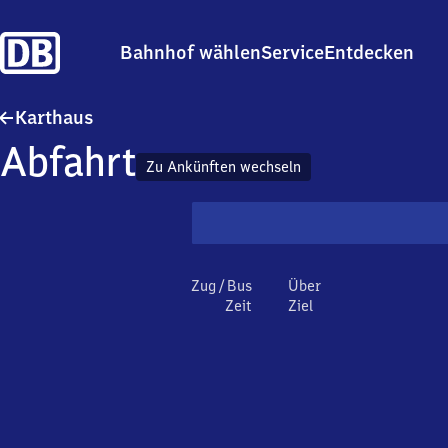
Bahnhof wählen
Service
Entdecken
Karthaus
Karthaus
Abfahrt
Zu Ankünften wechseln
Zug / Bus
Über
Zeit
Ziel