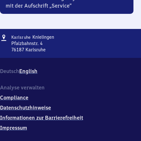
mit der Aufschrift „Service“
Adresse
Karlsruhe-
Knielingen
Karlsruhe
Knielingen
Pfalzbahnstr. 4
76187
Karlsruhe
Karlsruhe-
Knielingen,
Pfalzbahnstr.
Deutsch
English
4,
7
6
Analyse verwalten
1
Compliance
8
7
Datenschutzhinweise
Karlsruhe
Informationen zur Barrierefreiheit
Impressum