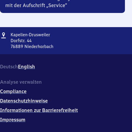
mit der Aufschrift „Service“
Adresse
Kapellen-
Kapellen-Drusweiler
Drusweiler
Dorfstr. 44
76889
Niederhorbach
Kapellen-
Drusweiler,
Dorfstr.
Deutsch
English
44,
7
6
Analyse verwalten
8
Compliance
8
9
Datenschutzhinweise
Niederhorbach
Informationen zur Barrierefreiheit
Impressum