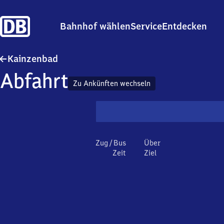
Bahnhof wählen
Service
Entdecken
Kainzenbad
Kainzenbad
Abfahrt
Zu Ankünften wechseln
Zug / Bus
Über
Zeit
Ziel