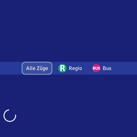
Alle Züge
Regio
Bus
Wird
geladen…