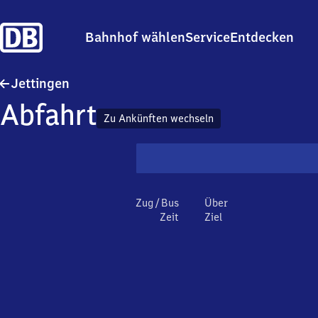
Bahnhof wählen
Service
Entdecken
Jettingen
Jettingen
Abfahrt
Zu Ankünften wechseln
Zug / Bus
Über
Zeit
Ziel