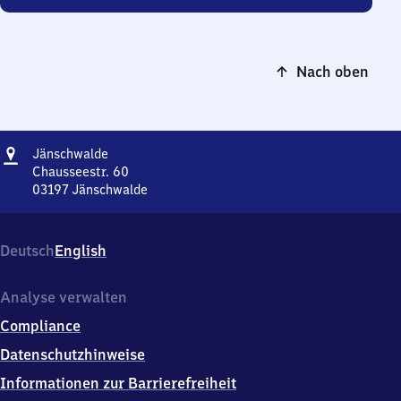
Nach oben
Adresse
Jänschwalde
Jänschwalde
Chausseestr. 60
03197
Jänschwalde
Jänschwalde,
Chausseestr.
60,
Deutsch
English
0
3
1
Analyse verwalten
9
Compliance
7
Jänschwalde
Datenschutzhinweise
Informationen zur Barrierefreiheit