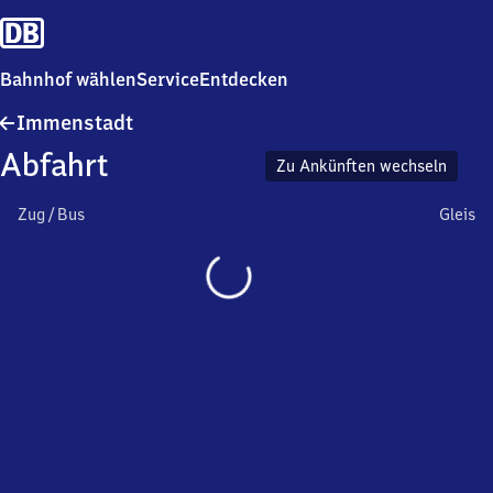
Bahnhof wählen
Service
Entdecken
Immenstadt
Immenstadt
Abfahrt
Zu Ankünften wechseln
Zug / Bus
Gleis
Wird
geladen…