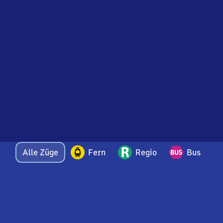
Alle Züge
Fern
Regio
Bus
Bei Fragen oder Feedback zu dieser Abfahrtstafel
wenden Sie sich gerne per E-Mail an