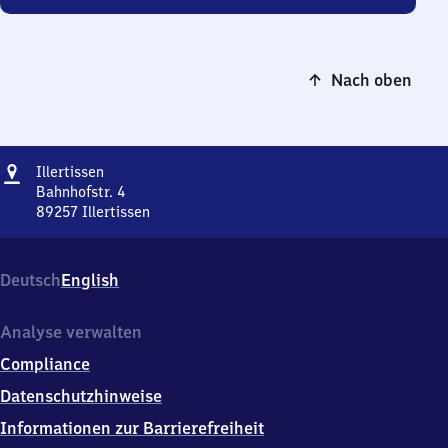
Nach oben
Adresse
Illertissen
Illertissen
Bahnhofstr. 4
89257
Illertissen
Illertissen,
Bahnhofstr.
4,
Deutsch
English
8
9
2
Analyse verwalten
5
Compliance
7
Illertissen
Datenschutzhinweise
Informationen zur Barrierefreiheit