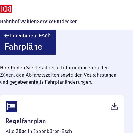
Bahnhof wählen
Service
Entdecken
Ibbenbüren-
Esch
Ibbenbüren
Esch
Fahrpläne
Hier finden Sie detaillierte Informationen zu den
Zügen, den Abfahrtszeiten sowie den Verkehrstagen
und gegebenenfalls Fahrplanänderungen.
(PDF,
Regelfahrplan
45
Alle Züge in Ibbenbüren-Esch