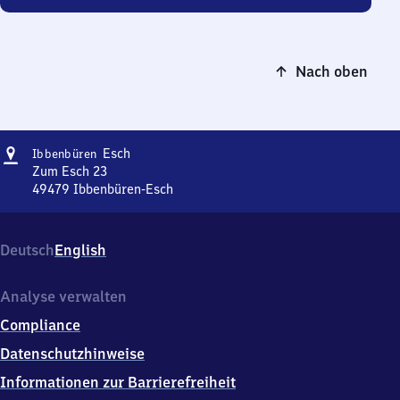
Nach oben
Adresse
Ibbenbüren-
Esch
Ibbenbüren
Esch
Zum Esch 23
49479
Ibbenbüren-Esch
Ibbenbüren-
Esch,
Zum
Deutsch
English
Esch
23,
4
Analyse verwalten
9
Compliance
4
7
Datenschutzhinweise
9
Informationen zur Barrierefreiheit
Ibbenbüren-