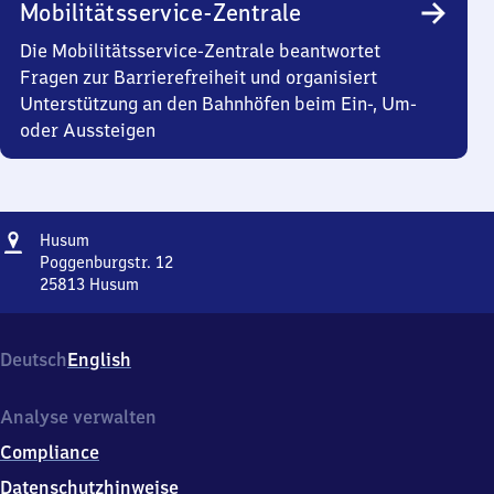
Mobilitätsservice-Zentrale
Die Mobilitätsservice-Zentrale beantwortet
Fragen zur Barrierefreiheit und organisiert
Unterstützung an den Bahnhöfen beim Ein-, Um-
oder Aussteigen
Adresse
Husum
Husum
Poggenburgstr. 12
25813
Husum
Husum,
Poggenburgstr.
12,
Deutsch
English
2
5
8
Analyse verwalten
1
Compliance
3
Husum
Datenschutzhinweise