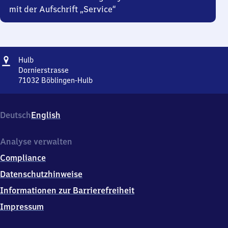
mit der Aufschrift „Service“
Adresse
Hulb
Hulb
Dornierstrasse
71032
Böblingen-Hulb
Hulb,
Dornierstrasse,
7
Deutsch
English
1
0
3
Analyse verwalten
2
Compliance
Böblingen-
Hulb
Datenschutzhinweise
Informationen zur Barrierefreiheit
Impressum