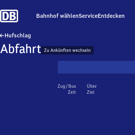
Bahnhof wählen
Service
Entdecken
Hufschlag
Hufschlag
Abfahrt
Zu Ankünften wechseln
Zug / Bus
Über
Zeit
Ziel