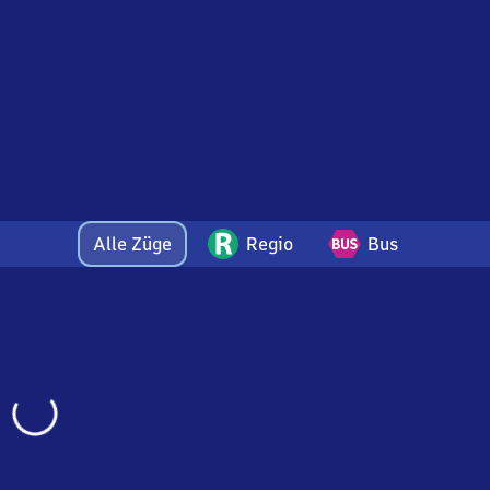
Alle Züge
Regio
Bus
Wird
geladen…