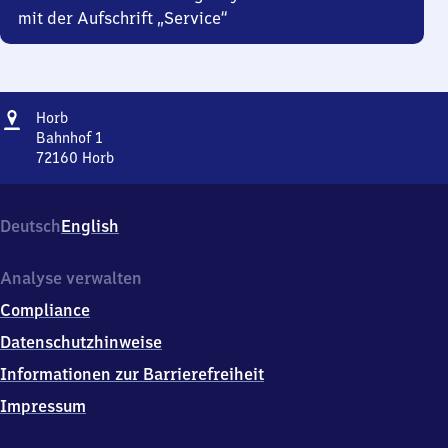
mit der Aufschrift „Service“
Adresse
Horb
Horb
Bahnhof 1
72160
Horb
Horb,
Bahnhof
1,
Deutsch
English
7
2
1
Analyse verwalten
6
Compliance
0
Horb
Datenschutzhinweise
Informationen zur Barrierefreiheit
Impressum