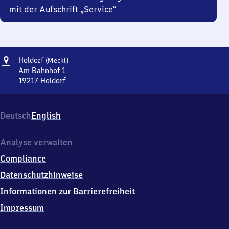
mit der Aufschrift „Service“
Adresse
Holdorf
Holdorf
(Meckl)
(Mecklenburg)
Am Bahnhof 1
19217
Holdorf
Holdorf
(Mecklenburg),
Am
Deutsch
English
Bahnhof
1,
1
Analyse verwalten
9
Compliance
2
1
Datenschutzhinweise
7
Informationen zur Barrierefreiheit
Holdorf
Impressum