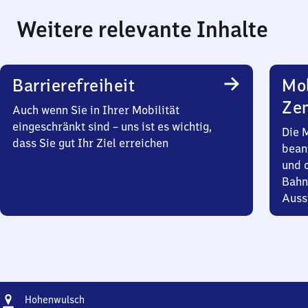
Weitere relevante Inhalte
Barrierefreiheit
Mob
Zen
Auch wenn Sie in Ihrer Mobilität
eingeschränkt sind – uns ist es wichtig,
Die 
dass Sie gut Ihr Ziel erreichen
bean
und 
Bahn
Auss
Adresse
Hohenwulsch
Hohenwulsch