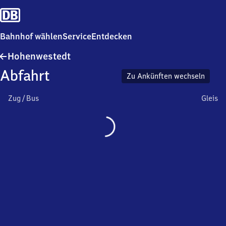
Bahnhof wählen
Service
Entdecken
Hohenwestedt
Hohenwestedt
Abfahrt
Zu Ankünften wechseln
Zug / Bus
Gleis
Wird
geladen…