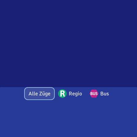
Alle Züge
Regio
Bus
Bei Fragen oder Feedback zu dieser Abfahrtstafel
wenden Sie sich gerne per E-Mail an