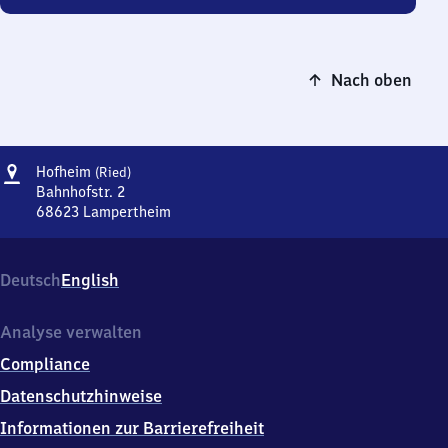
Nach oben
Adresse
Hofheim
Hofheim
(Ried)
(Ried)
Bahnhofstr. 2
68623
Lampertheim
Hofheim
(Ried),
Bahnhofstr.
Deutsch
English
2,
6
8
Analyse verwalten
6
Compliance
2
3
Datenschutzhinweise
Lampertheim
Informationen zur Barrierefreiheit